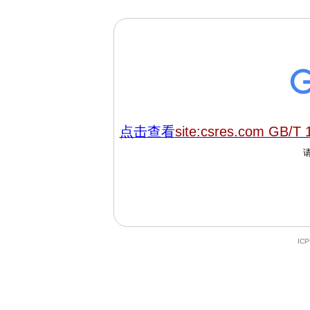
点击查看
site:csres.com GB/T 
IC