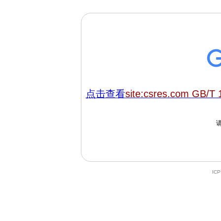
点击查看
site:csres.com GB/T 
IC