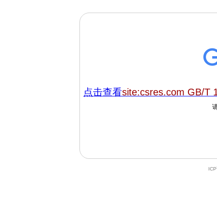
点击查看
site:csres.com GB/T 
IC