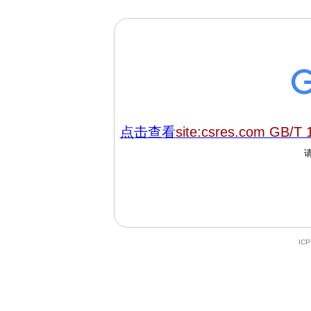
点击查看
site:csres.com GB/T 
IC