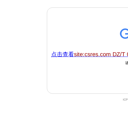
点击查看
site:csres.com DZ/T
IC