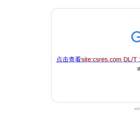
点击查看
site:csres.com DL/T
IC