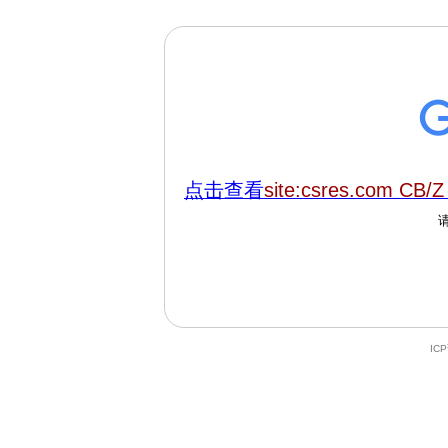
点击查看
site:csres.com CB/Z
IC