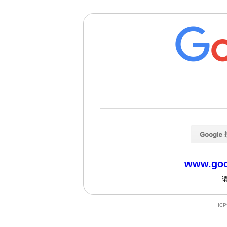
www.goo
IC