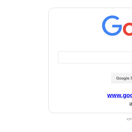
www.goo
IC