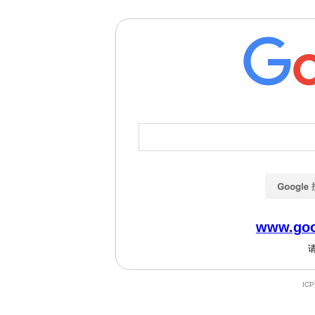
www.goo
IC