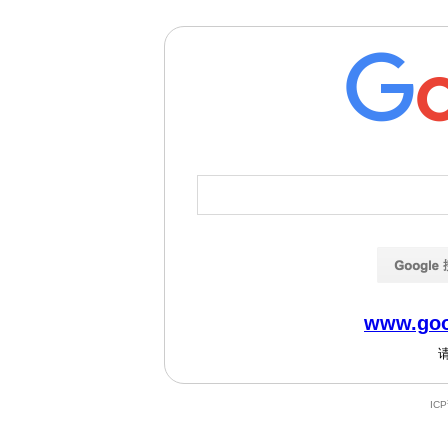
www.goo
IC