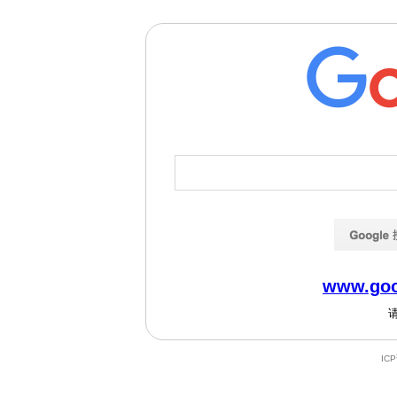
www.goo
IC