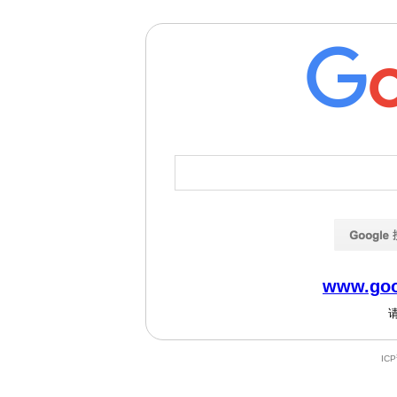
www.goo
IC