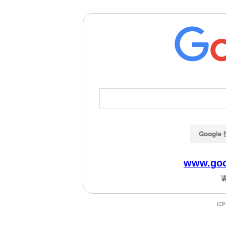
www.goo
IC