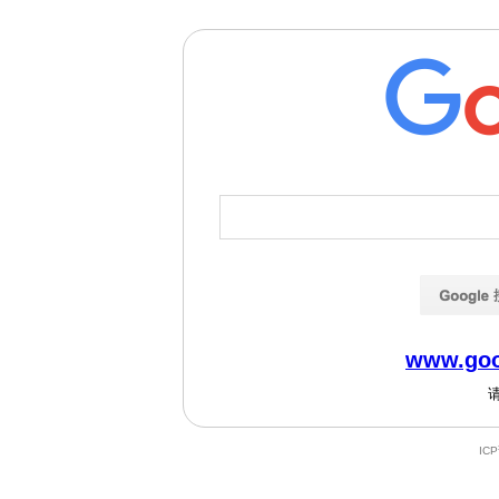
www.goo
IC