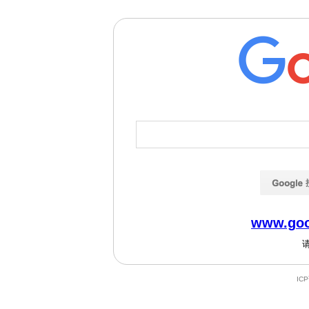
www.goo
IC