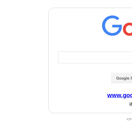
www.goo
IC