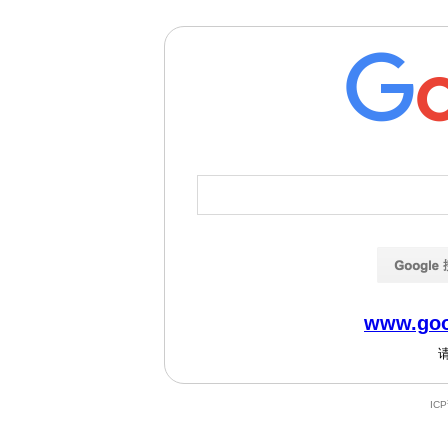
www.goo
IC