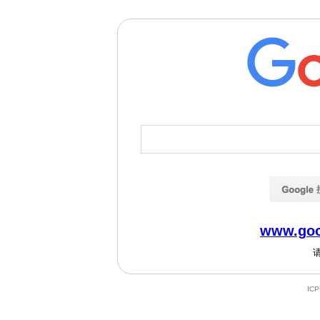
www.goo
IC