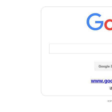
www.goo
IC