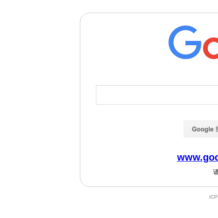
www.goo
IC