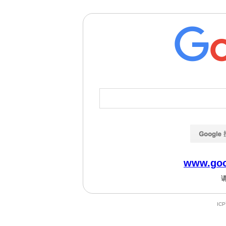
www.goo
IC