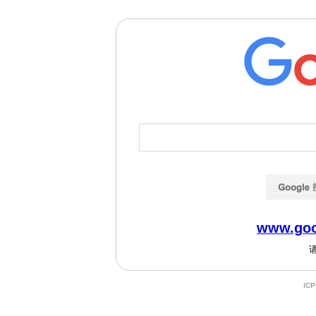
www.goo
IC