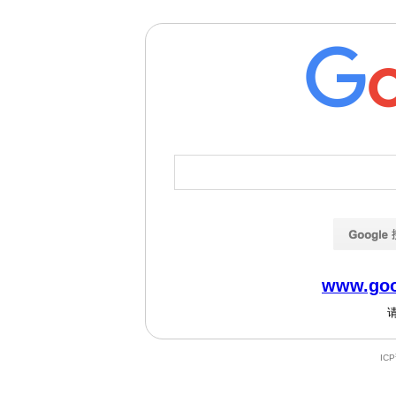
www.goo
IC