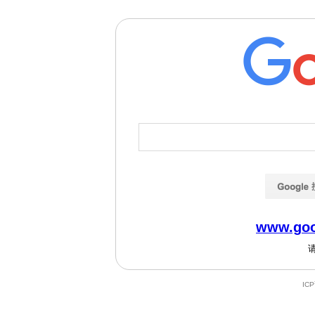
www.goo
IC