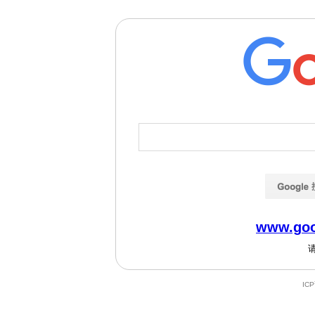
www.goo
IC