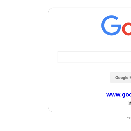
www.goo
IC