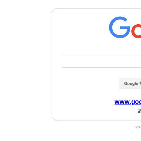
www.goo
IC