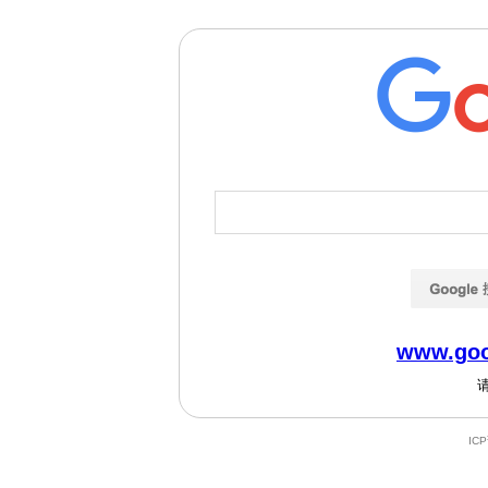
www.goo
IC