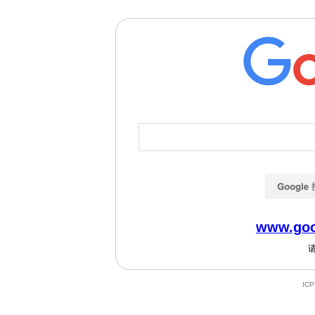
www.goo
IC