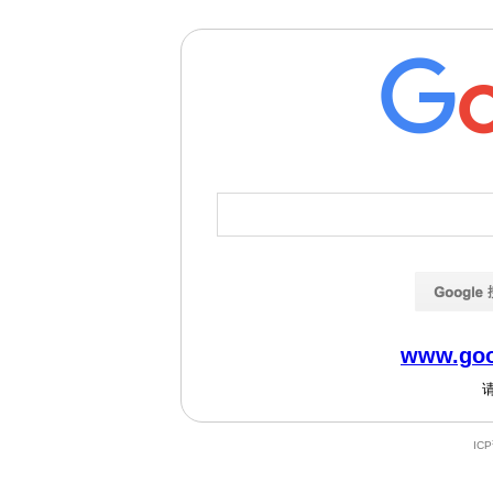
www.goo
IC