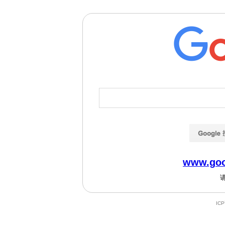
www.goo
IC