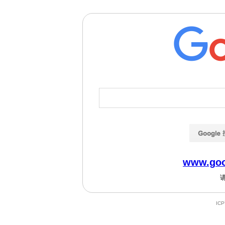
www.goo
IC