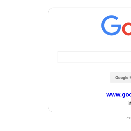
www.goo
IC