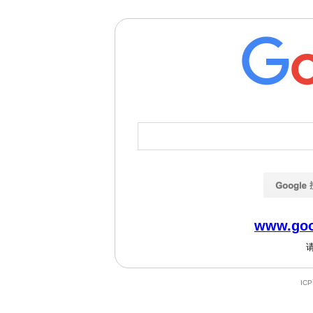
www.goo
IC