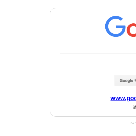
www.goo
IC