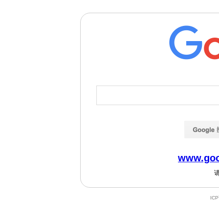
www.goo
IC