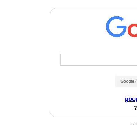
goo
IC